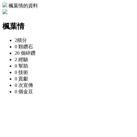
楓葉情的資料
楓葉情
2
積分
0 顆
鑽石
20 個
碎鑽
2
經驗
0
幫助
0
技術
0
貢獻
0 次
宣傳
0 個
金豆