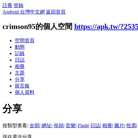
註冊
登錄
Android 台灣中文網
返回首頁
crimson95的個人空間
https://apk.tw/?253
空間首頁
動態
記錄
日誌
相冊
主題
分享
留言板
個人資料
分享
按類型查看:
全部
|
網址
|
視頻
|
音樂
|
Flash
|
日誌
|
相冊
|
圖片
|
投票
|
現在還沒分享