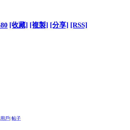
580
[收藏]
[複製]
[分享]
[RSS]
用戶
|
帖子