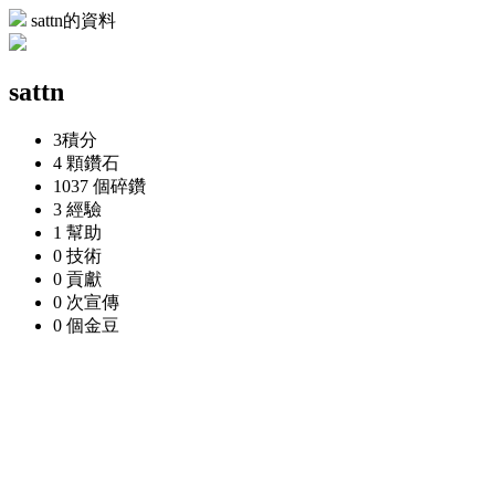
sattn的資料
sattn
3
積分
4 顆
鑽石
1037 個
碎鑽
3
經驗
1
幫助
0
技術
0
貢獻
0 次
宣傳
0 個
金豆