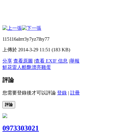
115116alrrr3y7yz7lhy77
上傳於 2014-3-29 11:51 (183 KB)
分享
查看原圖
|
查看 EXIF 信息
|
舉報
鮮花
雷人
酷斃
漂亮
雞蛋
評論
您需要登錄後才可以評論
登錄
|
註冊
評論
0973303021