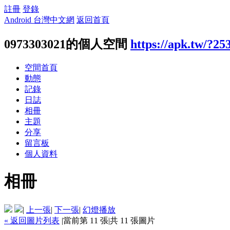
註冊
登錄
Android 台灣中文網
返回首頁
0973303021的個人空間
https://apk.tw/?25
空間首頁
動態
記錄
日誌
相冊
主題
分享
留言板
個人資料
相冊
|
上一張
|
下一張
|
幻燈播放
« 返回圖片列表
|
當前第 11 張
|
共 11 張圖片