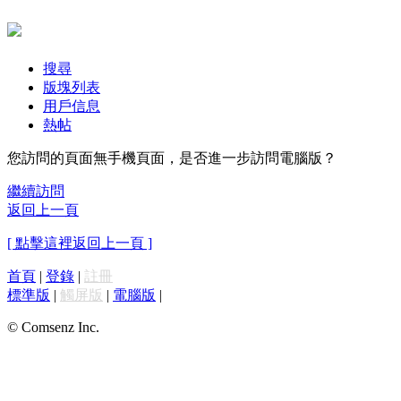
搜尋
版塊列表
用戶信息
熱帖
您訪問的頁面無手機頁面，是否進一步訪問電腦版？
繼續訪問
返回上一頁
[ 點擊這裡返回上一頁 ]
首頁
|
登錄
|
註冊
標準版
|
觸屏版
|
電腦版
|
© Comsenz Inc.