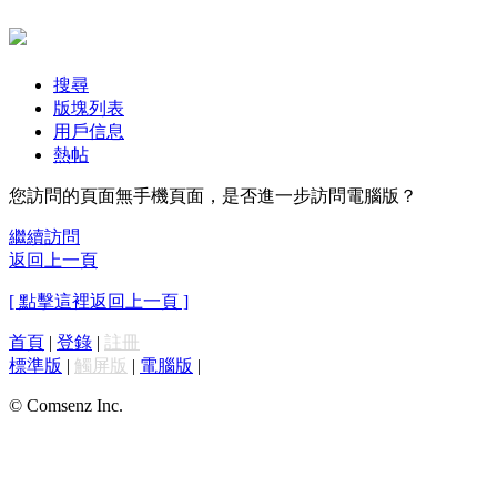
搜尋
版塊列表
用戶信息
熱帖
您訪問的頁面無手機頁面，是否進一步訪問電腦版？
繼續訪問
返回上一頁
[ 點擊這裡返回上一頁 ]
首頁
|
登錄
|
註冊
標準版
|
觸屏版
|
電腦版
|
© Comsenz Inc.