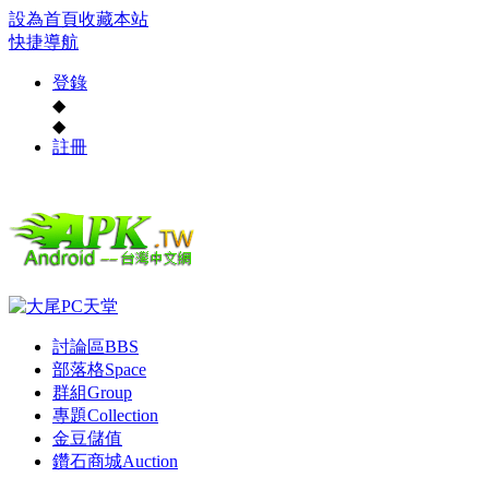
設為首頁
收藏本站
快捷導航
登錄
◆
◆
註冊
討論區
BBS
部落格
Space
群組
Group
專題
Collection
金豆儲值
鑽石商城
Auction