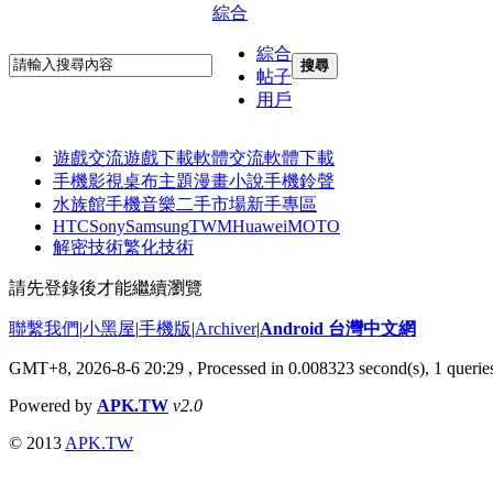
綜合
綜合
搜尋
帖子
用戶
遊戲交流
遊戲下載
軟體交流
軟體下載
手機影視
桌布主題
漫畫小說
手機鈴聲
水族館
手機音樂
二手市場
新手專區
HTC
Sony
Samsung
TWM
Huawei
MOTO
解密技術
繁化技術
請先登錄後才能繼續瀏覽
聯繫我們
|
小黑屋
|
手機版
|
Archiver
|
Android 台灣中文網
GMT+8, 2026-8-6 20:29
, Processed in 0.008323 second(s), 1 quer
Powered by
APK.TW
v2.0
© 2013
APK.TW