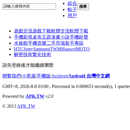
綜合
搜尋
帖子
用戶
遊戲交流
遊戲下載
軟體交流
軟體下載
手機影視
桌布主題
漫畫小說
手機鈴聲
水族館
手機音樂
二手市場
新手專區
HTC
Sony
Samsung
TWM
Huawei
MOTO
解密技術
繁化技術
請先登錄後才能繼續瀏覽
聯繫我們
|
小黑屋
|
手機版
|
Archiver
|
Android 台灣中文網
GMT+8, 2026-8-8 03:00
, Processed in 0.009653 second(s), 1 quer
Powered by
APK.TW
v2.0
© 2013
APK.TW