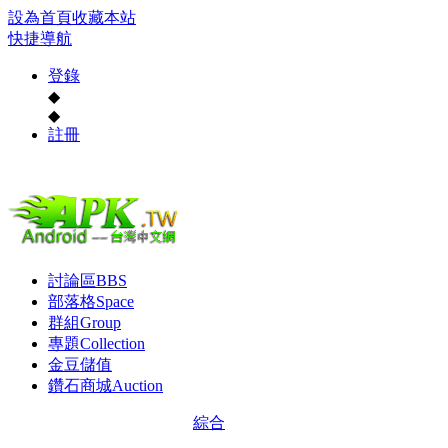
設為首頁
收藏本站
快捷導航
登錄
◆
◆
註冊
討論區
BBS
部落格
Space
群組
Group
專題
Collection
金豆儲值
鑽石商城
Auction
綜合