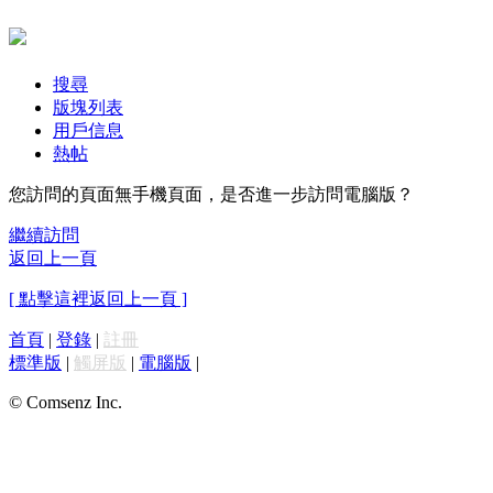
搜尋
版塊列表
用戶信息
熱帖
您訪問的頁面無手機頁面，是否進一步訪問電腦版？
繼續訪問
返回上一頁
[ 點擊這裡返回上一頁 ]
首頁
|
登錄
|
註冊
標準版
|
觸屏版
|
電腦版
|
© Comsenz Inc.