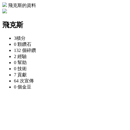
飛克斯的資料
飛克斯
3
積分
0 顆
鑽石
132 個
碎鑽
2
經驗
0
幫助
0
技術
7
貢獻
64 次
宣傳
0 個
金豆