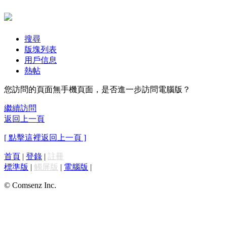
搜尋
版塊列表
用戶信息
熱帖
您訪問的頁面無手機頁面，是否進一步訪問電腦版？
繼續訪問
返回上一頁
[ 點擊這裡返回上一頁 ]
首頁
|
登錄
|
註冊
標準版
|
觸屏版
|
電腦版
|
© Comsenz Inc.