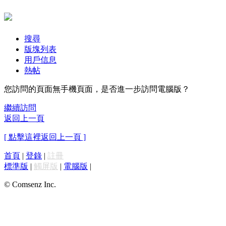
搜尋
版塊列表
用戶信息
熱帖
您訪問的頁面無手機頁面，是否進一步訪問電腦版？
繼續訪問
返回上一頁
[ 點擊這裡返回上一頁 ]
首頁
|
登錄
|
註冊
標準版
|
觸屏版
|
電腦版
|
© Comsenz Inc.