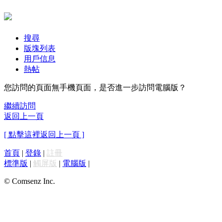
搜尋
版塊列表
用戶信息
熱帖
您訪問的頁面無手機頁面，是否進一步訪問電腦版？
繼續訪問
返回上一頁
[ 點擊這裡返回上一頁 ]
首頁
|
登錄
|
註冊
標準版
|
觸屏版
|
電腦版
|
© Comsenz Inc.