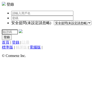
登錄
安全提問(未設定請忽略)
登錄
首頁
|
登錄
|
註冊
標準版
|
觸屏版
|
電腦版
|
© Comsenz Inc.