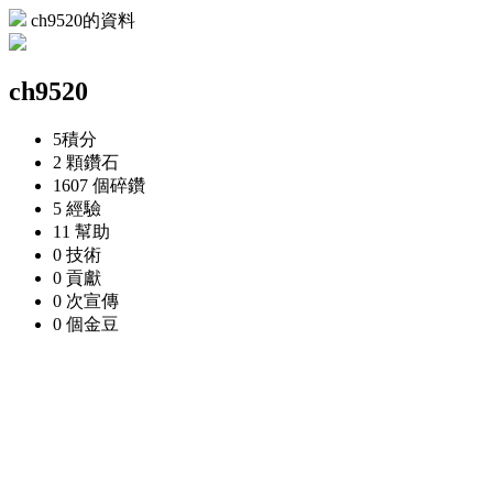
ch9520的資料
ch9520
5
積分
2 顆
鑽石
1607 個
碎鑽
5
經驗
11
幫助
0
技術
0
貢獻
0 次
宣傳
0 個
金豆