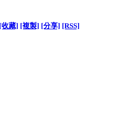
[收藏]
[複製]
[分享]
[RSS]