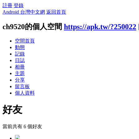
註冊
登錄
Android 台灣中文網
返回首頁
ch9520的個人空間
https://apk.tw/?250022
空間首頁
動態
記錄
日誌
相冊
主題
分享
留言板
個人資料
好友
當前共有
6
個好友