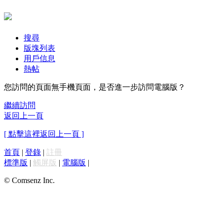
搜尋
版塊列表
用戶信息
熱帖
您訪問的頁面無手機頁面，是否進一步訪問電腦版？
繼續訪問
返回上一頁
[ 點擊這裡返回上一頁 ]
首頁
|
登錄
|
註冊
標準版
|
觸屏版
|
電腦版
|
© Comsenz Inc.