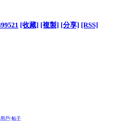
499521
[收藏]
[複製]
[分享]
[RSS]
用戶
|
帖子