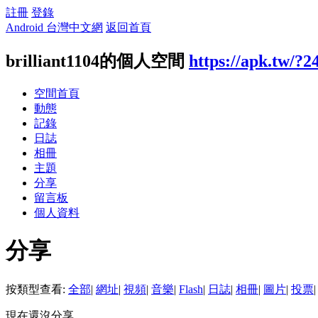
註冊
登錄
Android 台灣中文網
返回首頁
brilliant1104的個人空間
https://apk.tw/?2
空間首頁
動態
記錄
日誌
相冊
主題
分享
留言板
個人資料
分享
按類型查看:
全部
|
網址
|
視頻
|
音樂
|
Flash
|
日誌
|
相冊
|
圖片
|
投票
|
現在還沒分享