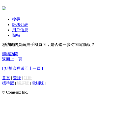
搜尋
版塊列表
用戶信息
熱帖
您訪問的頁面無手機頁面，是否進一步訪問電腦版？
繼續訪問
返回上一頁
[ 點擊這裡返回上一頁 ]
首頁
|
登錄
|
註冊
標準版
|
觸屏版
|
電腦版
|
© Comsenz Inc.