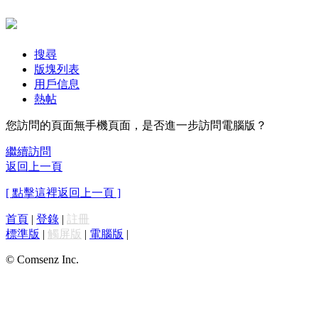
搜尋
版塊列表
用戶信息
熱帖
您訪問的頁面無手機頁面，是否進一步訪問電腦版？
繼續訪問
返回上一頁
[ 點擊這裡返回上一頁 ]
首頁
|
登錄
|
註冊
標準版
|
觸屏版
|
電腦版
|
© Comsenz Inc.