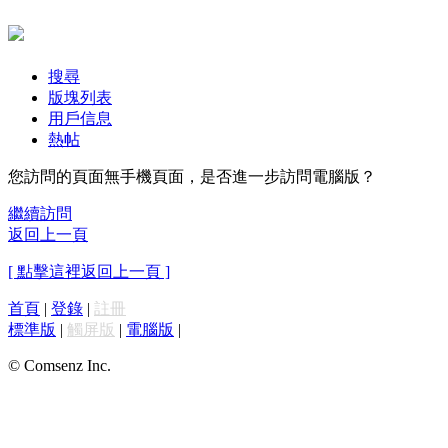
搜尋
版塊列表
用戶信息
熱帖
您訪問的頁面無手機頁面，是否進一步訪問電腦版？
繼續訪問
返回上一頁
[ 點擊這裡返回上一頁 ]
首頁
|
登錄
|
註冊
標準版
|
觸屏版
|
電腦版
|
© Comsenz Inc.