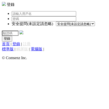
登錄
安全提問(未設定請忽略)
登錄
首頁
|
登錄
|
註冊
標準版
|
觸屏版
|
電腦版
|
© Comsenz Inc.