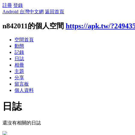
註冊
登錄
Android 台灣中文網
返回首頁
n842011的個人空間
https://apk.tw/?24943
空間首頁
動態
記錄
日誌
相冊
主題
分享
留言板
個人資料
日誌
還沒有相關的日誌