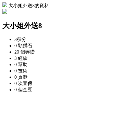
大小姐外送8的資料
大小姐外送8
3
積分
0 顆
鑽石
20 個
碎鑽
3
經驗
0
幫助
0
技術
0
貢獻
0 次
宣傳
0 個
金豆