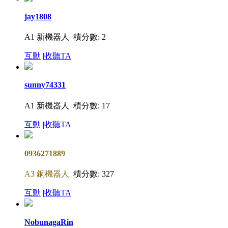
jay1808
A1 新機器人
積分數: 2
互動
|
收聽TA
sunny74331
A1 新機器人
積分數: 17
互動
|
收聽TA
0936271889
A3 銅機器人
積分數: 327
互動
|
收聽TA
NobunagaRin