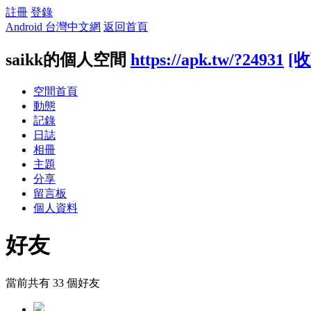
註冊
登錄
Android 台灣中文網
返回首頁
saikk的個人空間
https://apk.tw/?24931
[收
空間首頁
動態
記錄
日誌
相冊
主題
分享
留言板
個人資料
好友
當前共有
33
個好友