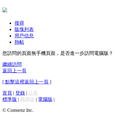
搜尋
版塊列表
用戶信息
熱帖
您訪問的頁面無手機頁面，是否進一步訪問電腦版？
繼續訪問
返回上一頁
[ 點擊這裡返回上一頁 ]
首頁
|
登錄
|
註冊
標準版
|
觸屏版
|
電腦版
|
© Comsenz Inc.