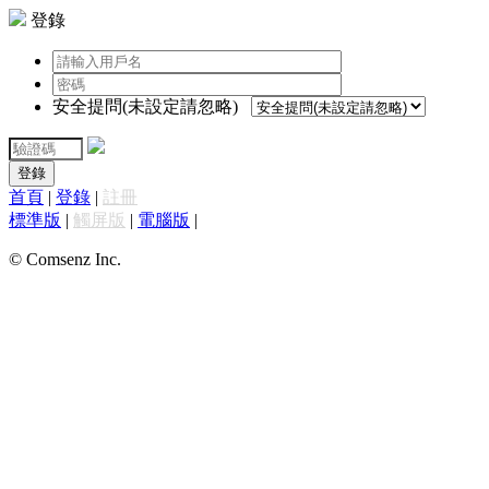
登錄
安全提問(未設定請忽略)
登錄
首頁
|
登錄
|
註冊
標準版
|
觸屏版
|
電腦版
|
© Comsenz Inc.