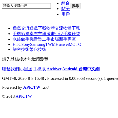
綜合
搜尋
帖子
用戶
遊戲交流
遊戲下載
軟體交流
軟體下載
手機影視
桌布主題
漫畫小說
手機鈴聲
水族館
手機音樂
二手市場
新手專區
HTC
Sony
Samsung
TWM
Huawei
MOTO
解密技術
繁化技術
請先登錄後才能繼續瀏覽
聯繫我們
|
小黑屋
|
手機版
|
Archiver
|
Android 台灣中文網
GMT+8, 2026-8-8 16:48
, Processed in 0.008063 second(s), 1 quer
Powered by
APK.TW
v2.0
© 2013
APK.TW