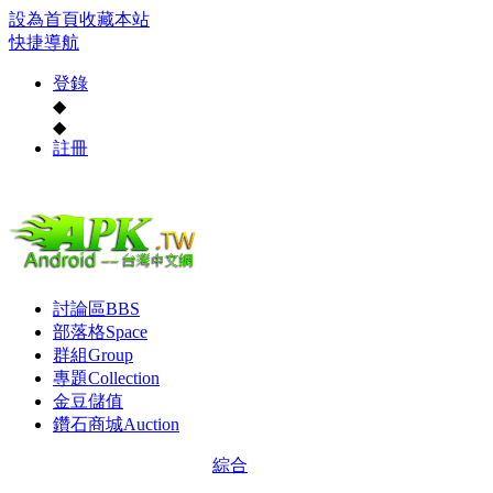
設為首頁
收藏本站
快捷導航
登錄
◆
◆
註冊
討論區
BBS
部落格
Space
群組
Group
專題
Collection
金豆儲值
鑽石商城
Auction
綜合