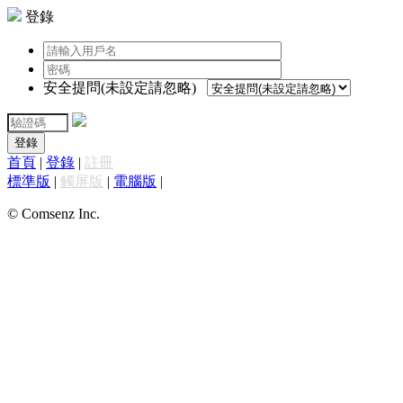
登錄
安全提問(未設定請忽略)
登錄
首頁
|
登錄
|
註冊
標準版
|
觸屏版
|
電腦版
|
© Comsenz Inc.