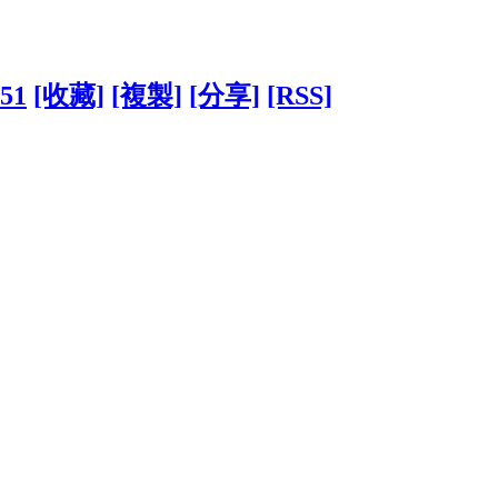
551
[收藏]
[複製]
[分享]
[RSS]