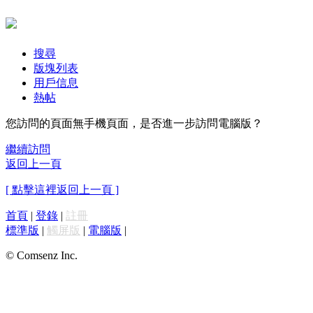
搜尋
版塊列表
用戶信息
熱帖
您訪問的頁面無手機頁面，是否進一步訪問電腦版？
繼續訪問
返回上一頁
[ 點擊這裡返回上一頁 ]
首頁
|
登錄
|
註冊
標準版
|
觸屏版
|
電腦版
|
© Comsenz Inc.