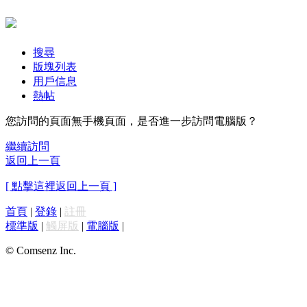
搜尋
版塊列表
用戶信息
熱帖
您訪問的頁面無手機頁面，是否進一步訪問電腦版？
繼續訪問
返回上一頁
[ 點擊這裡返回上一頁 ]
首頁
|
登錄
|
註冊
標準版
|
觸屏版
|
電腦版
|
© Comsenz Inc.