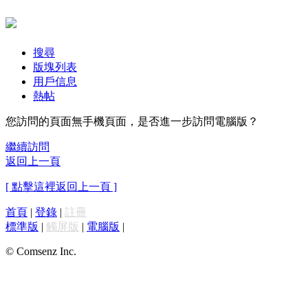
搜尋
版塊列表
用戶信息
熱帖
您訪問的頁面無手機頁面，是否進一步訪問電腦版？
繼續訪問
返回上一頁
[ 點擊這裡返回上一頁 ]
首頁
|
登錄
|
註冊
標準版
|
觸屏版
|
電腦版
|
© Comsenz Inc.