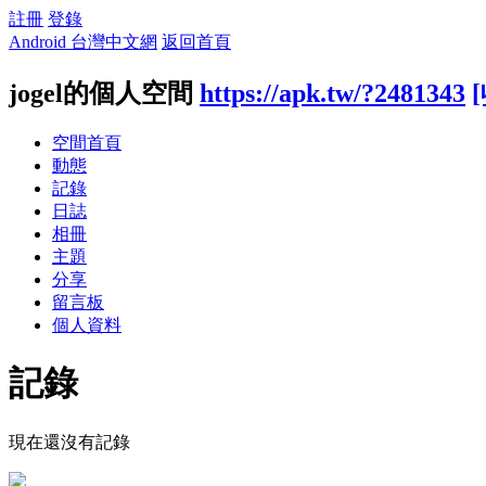
註冊
登錄
Android 台灣中文網
返回首頁
jogel的個人空間
https://apk.tw/?2481343
空間首頁
動態
記錄
日誌
相冊
主題
分享
留言板
個人資料
記錄
現在還沒有記錄