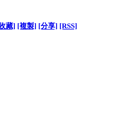
[收藏]
[複製]
[分享]
[RSS]