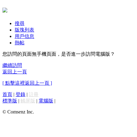
搜尋
版塊列表
用戶信息
熱帖
您訪問的頁面無手機頁面，是否進一步訪問電腦版？
繼續訪問
返回上一頁
[ 點擊這裡返回上一頁 ]
首頁
|
登錄
|
註冊
標準版
|
觸屏版
|
電腦版
|
© Comsenz Inc.