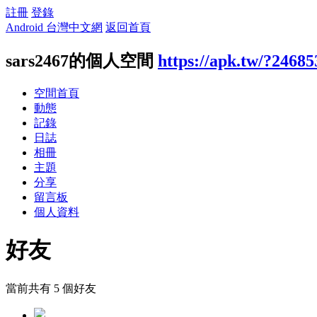
註冊
登錄
Android 台灣中文網
返回首頁
sars2467的個人空間
https://apk.tw/?24685
空間首頁
動態
記錄
日誌
相冊
主題
分享
留言板
個人資料
好友
當前共有
5
個好友