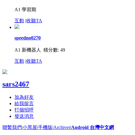
A1 學習期
互動
|
收聽TA
speedno0270
A1 新機器人
積分數: 49
互動
|
收聽TA
sars2467
加為好友
給我留言
打個招呼
發送消息
聯繫我們
|
小黑屋
|
手機版
|
Archiver
|
Android 台灣中文網