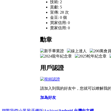
技術: 2
貢獻: 5
宣傳: 28 次
金豆: 0 個
買家信用: 0
賣家信用: 0
勳章
用戶認證
請加入到我的好友中，您就可以瞭解我
加為好友
聯繫我們
|
小黑屋
|
手機版
|
Archiver
|
Android 台灣中文網