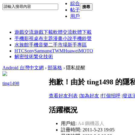
綜合
搜尋
帖子
用戶
遊戲交流
遊戲下載
軟體交流
軟體下載
手機影視
桌布主題
漫畫小說
手機鈴聲
水族館
手機音樂
二手市場
新手專區
HTC
Sony
Samsung
TWM
Huawei
MOTO
解密技術
繁化技術
Android 台灣中文網
›
部落格
›
隱私提醒
抱歉！由於 ting1498
ting1498
查看好友列表
|
加為好友
|
打個招呼
|
發送
活躍概況
用戶組:
A4 鋼機器人
註冊時間: 2011-5-23 19:05