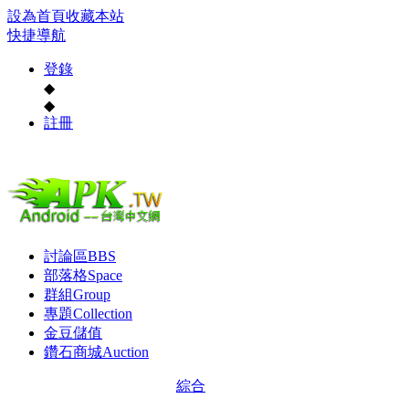
設為首頁
收藏本站
快捷導航
登錄
◆
◆
註冊
討論區
BBS
部落格
Space
群組
Group
專題
Collection
金豆儲值
鑽石商城
Auction
綜合