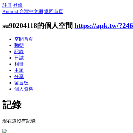
註冊
登錄
Android 台灣中文網
返回首頁
su90204118的個人空間
https://apk.tw/?24
空間首頁
動態
記錄
日誌
相冊
主題
分享
留言板
個人資料
記錄
現在還沒有記錄