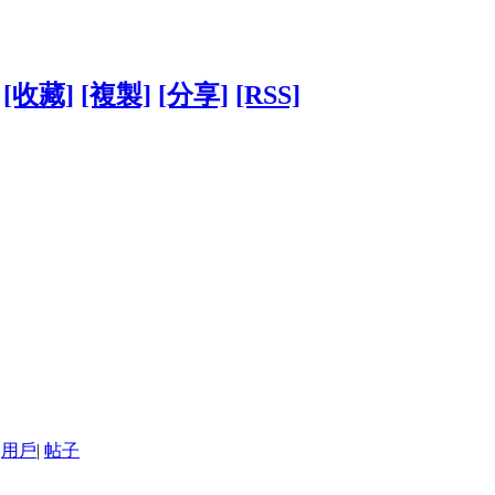
[收藏]
[複製]
[分享]
[RSS]
用戶
|
帖子