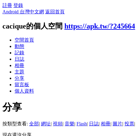
註冊
登錄
Android 台灣中文網
返回首頁
cacique的個人空間
https://apk.tw/?245664
空間首頁
動態
記錄
日誌
相冊
主題
分享
留言板
個人資料
分享
按類型查看:
全部
|
網址
|
視頻
|
音樂
|
Flash
|
日誌
|
相冊
|
圖片
|
投票
|
現在還沒分享