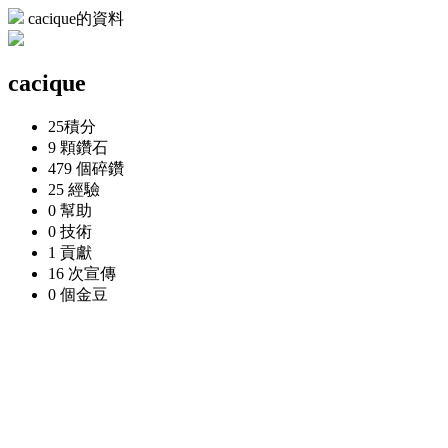
cacique的資料
cacique
25
積分
9 顆
鑽石
479 個
碎鑽
25
經驗
0
幫助
0
技術
1
貢獻
16 次
宣傳
0 個
金豆