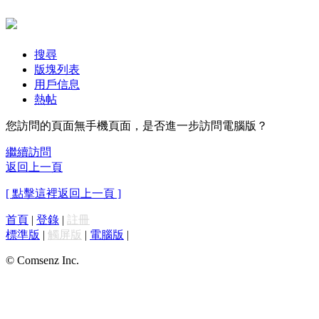
搜尋
版塊列表
用戶信息
熱帖
您訪問的頁面無手機頁面，是否進一步訪問電腦版？
繼續訪問
返回上一頁
[ 點擊這裡返回上一頁 ]
首頁
|
登錄
|
註冊
標準版
|
觸屏版
|
電腦版
|
© Comsenz Inc.