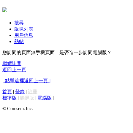
搜尋
版塊列表
用戶信息
熱帖
您訪問的頁面無手機頁面，是否進一步訪問電腦版？
繼續訪問
返回上一頁
[ 點擊這裡返回上一頁 ]
首頁
|
登錄
|
註冊
標準版
|
觸屏版
|
電腦版
|
© Comsenz Inc.