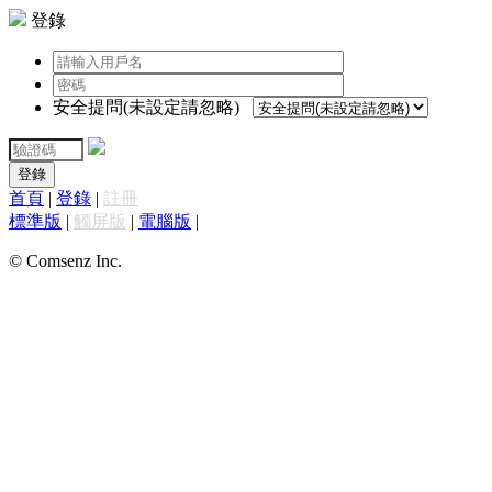
登錄
安全提問(未設定請忽略)
登錄
首頁
|
登錄
|
註冊
標準版
|
觸屏版
|
電腦版
|
© Comsenz Inc.