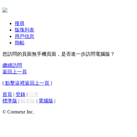
搜尋
版塊列表
用戶信息
熱帖
您訪問的頁面無手機頁面，是否進一步訪問電腦版？
繼續訪問
返回上一頁
[ 點擊這裡返回上一頁 ]
首頁
|
登錄
|
註冊
標準版
|
觸屏版
|
電腦版
|
© Comsenz Inc.