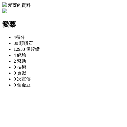
愛蓁的資料
愛蓁
4
積分
30 顆
鑽石
12933 個
碎鑽
4
經驗
2
幫助
0
技術
0
貢獻
0 次
宣傳
0 個
金豆