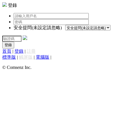
登錄
安全提問(未設定請忽略)
登錄
首頁
|
登錄
|
註冊
標準版
|
觸屏版
|
電腦版
|
© Comsenz Inc.