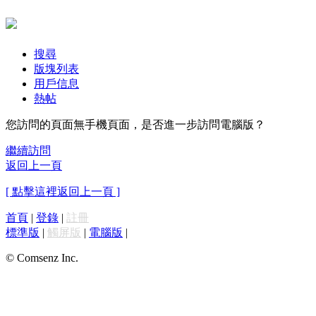
搜尋
版塊列表
用戶信息
熱帖
您訪問的頁面無手機頁面，是否進一步訪問電腦版？
繼續訪問
返回上一頁
[ 點擊這裡返回上一頁 ]
首頁
|
登錄
|
註冊
標準版
|
觸屏版
|
電腦版
|
© Comsenz Inc.