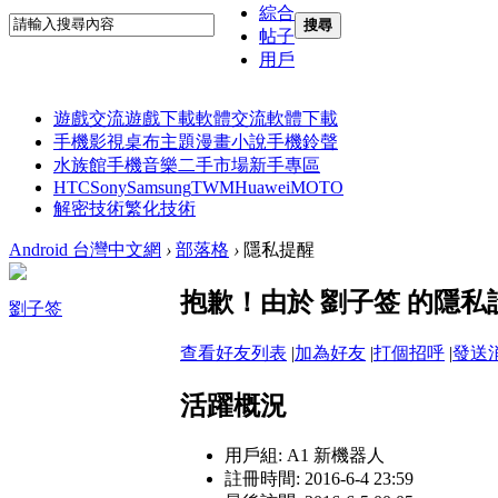
綜合
搜尋
帖子
用戶
遊戲交流
遊戲下載
軟體交流
軟體下載
手機影視
桌布主題
漫畫小說
手機鈴聲
水族館
手機音樂
二手市場
新手專區
HTC
Sony
Samsung
TWM
Huawei
MOTO
解密技術
繁化技術
Android 台灣中文網
›
部落格
›
隱私提醒
抱歉！由於 劉子签 的隱
劉子签
查看好友列表
|
加為好友
|
打個招呼
|
發送
活躍概況
用戶組:
A1 新機器人
註冊時間: 2016-6-4 23:59