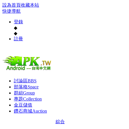
設為首頁
收藏本站
快捷導航
登錄
◆
◆
註冊
討論區
BBS
部落格
Space
群組
Group
專題
Collection
金豆儲值
鑽石商城
Auction
綜合