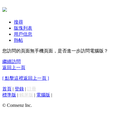
搜尋
版塊列表
用戶信息
熱帖
您訪問的頁面無手機頁面，是否進一步訪問電腦版？
繼續訪問
返回上一頁
[ 點擊這裡返回上一頁 ]
首頁
|
登錄
|
註冊
標準版
|
觸屏版
|
電腦版
|
© Comsenz Inc.