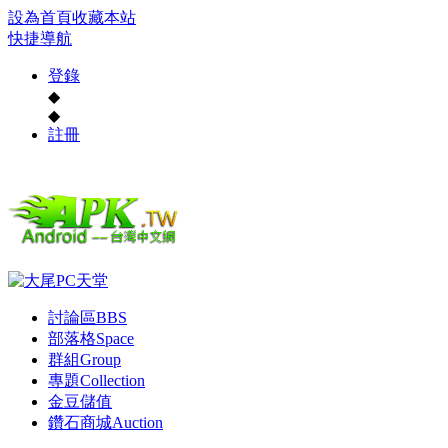
設為首頁
收藏本站
快捷導航
登錄
◆
◆
註冊
討論區
BBS
部落格
Space
群組
Group
專題
Collection
金豆儲值
鑽石商城
Auction