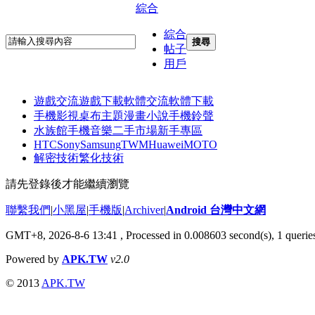
綜合
綜合
搜尋
帖子
用戶
遊戲交流
遊戲下載
軟體交流
軟體下載
手機影視
桌布主題
漫畫小說
手機鈴聲
水族館
手機音樂
二手市場
新手專區
HTC
Sony
Samsung
TWM
Huawei
MOTO
解密技術
繁化技術
請先登錄後才能繼續瀏覽
聯繫我們
|
小黑屋
|
手機版
|
Archiver
|
Android 台灣中文網
GMT+8, 2026-8-6 13:41
, Processed in 0.008603 second(s), 1 quer
Powered by
APK.TW
v2.0
© 2013
APK.TW